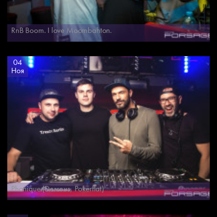
RnB Boom. I love Moombahton.
04
Ноя
Phonique (Dessous, Pokerflat)