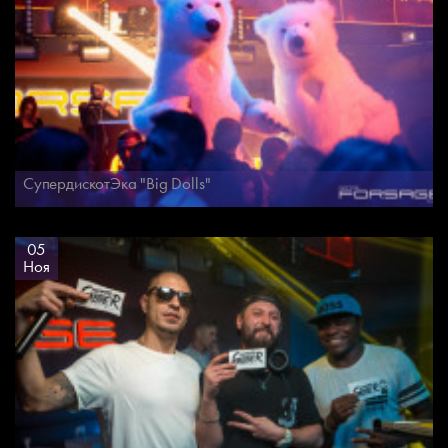
СупердискотЭка "Big Dolls"
05
Ноя