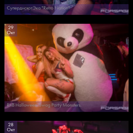
СупердискотЭка "Retro Nation"
29
Окт
RnB Halloween. Swag Party Monsters.
28
Окт