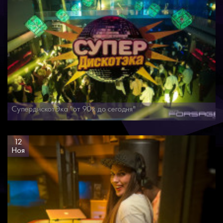
СупердискотЭка "от 90х до сегодня"
12
Ноя