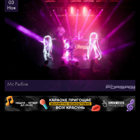
03
Ноя
Мс Рыбик