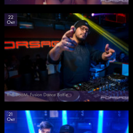
22
Окт
RnB BooM. Fusion Dance Battle.
21
Окт