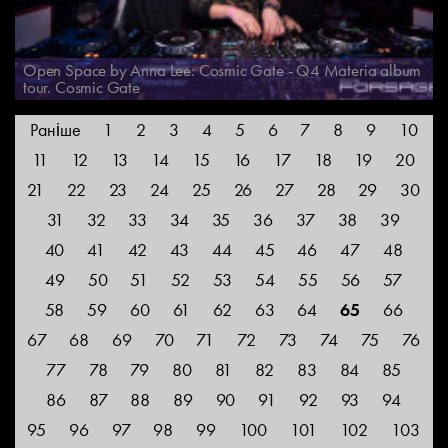
Open Space by Anna Lee: Cosmic Gate - Q4 Materia album
tour. Cosmic Gate
Раніше
1
2
3
4
5
6
7
8
9
10
11
12
13
14
15
16
17
18
19
20
21
22
23
24
25
26
27
28
29
30
31
32
33
34
35
36
37
38
39
40
41
42
43
44
45
46
47
48
49
50
51
52
53
54
55
56
57
58
59
60
61
62
63
64
65
66
67
68
69
70
71
72
73
74
75
76
77
78
79
80
81
82
83
84
85
86
87
88
89
90
91
92
93
94
95
96
97
98
99
100
101
102
103