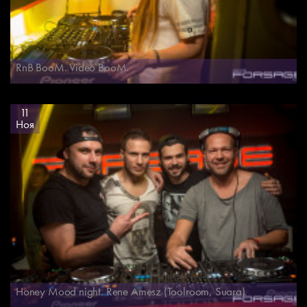
RnB BooM. Video BooM.
11
Ноя
Honey Mood night. Rene Amesz (Toolroom, Suara)