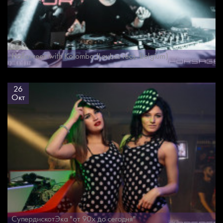
Halloween with Kolombo (LouLou recs, Belgium)
26
Окт
СупердискотЭка "от 90х до сегодня"