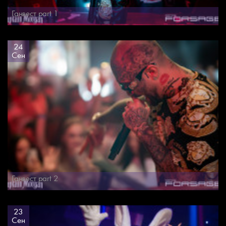
Ганвест part 1
24
Сен
Ганвест part 2
23
Сен