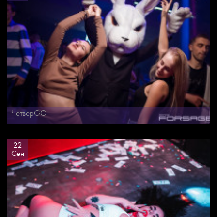
ЧетверGO
22
Сен