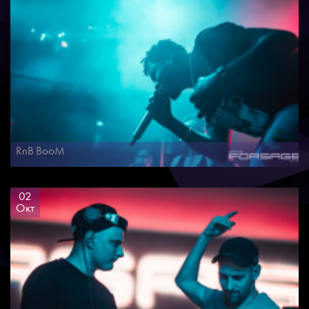
RnB BooM
02
Окт