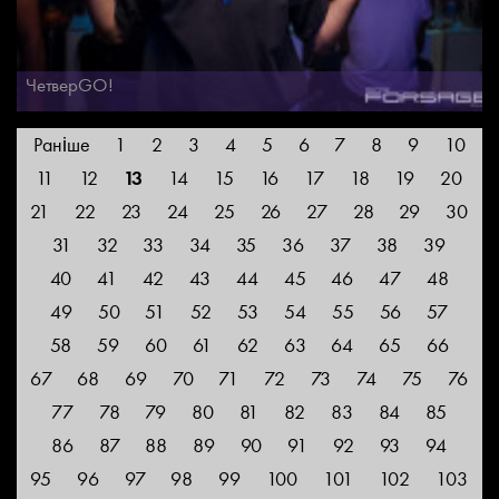
ЧетверGO!
Раніше
1
2
3
4
5
6
7
8
9
10
11
12
13
14
15
16
17
18
19
20
21
22
23
24
25
26
27
28
29
30
31
32
33
34
35
36
37
38
39
40
41
42
43
44
45
46
47
48
49
50
51
52
53
54
55
56
57
58
59
60
61
62
63
64
65
66
67
68
69
70
71
72
73
74
75
76
77
78
79
80
81
82
83
84
85
86
87
88
89
90
91
92
93
94
95
96
97
98
99
100
101
102
103