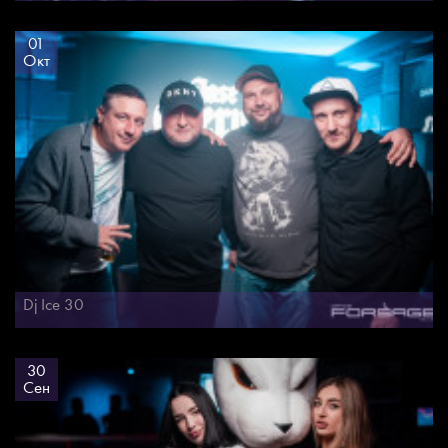
01
Окт
Dj Ice 30
30
Сен