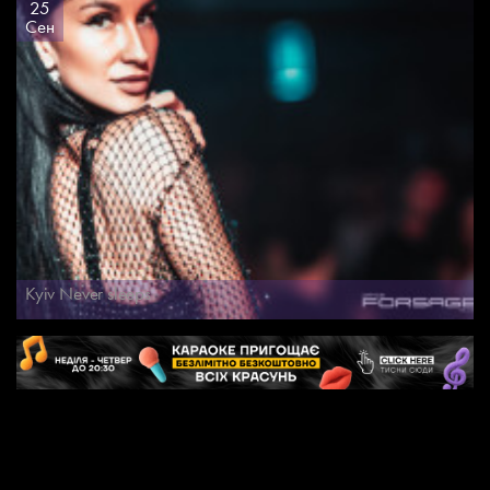
25
Сен
Kyiv Never sleeps