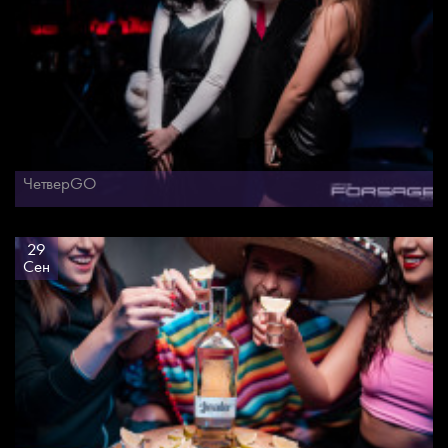
ЧетверGO
29
Сен