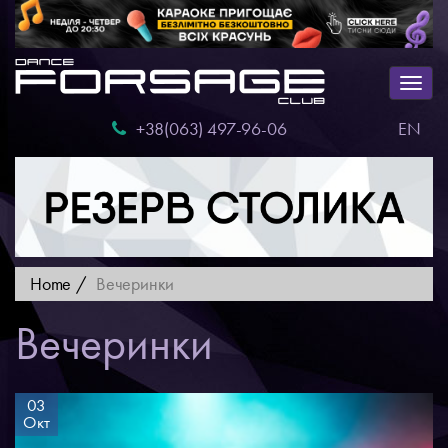
Togg
navig
+38(063) 497-96-06
EN
Home
Вечеринки
Вечеринки
03
Окт