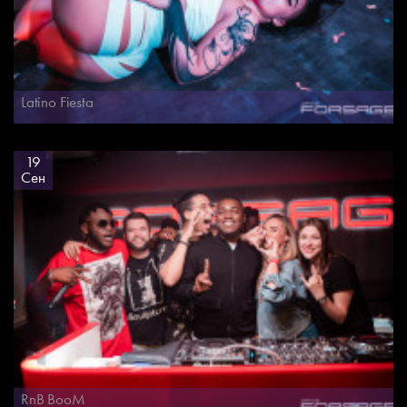
Latino Fiesta
19
Сен
RnB BooM