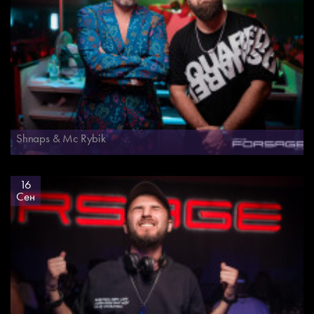
Shnaps & Mc Rybik
16
Сен