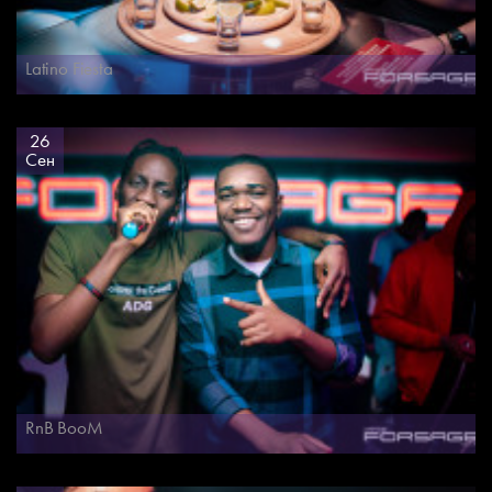
Latino Fiesta
26
Сен
RnB BooM