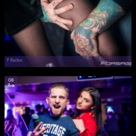
F Factor.
08
Янв