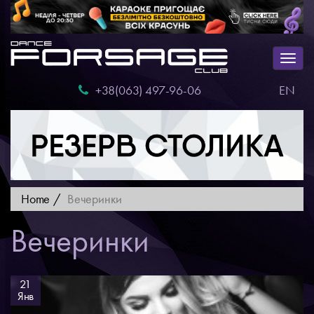
Togg
navig
+38(063) 497-96-06
EN
Home
Вечеринки
Вечеринки
21
Янв