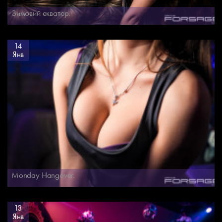
Зимовий екватор.
14
Янв
Monday Hangover.
13
Янв