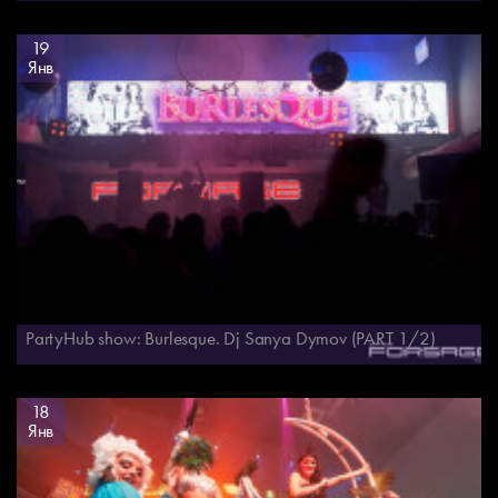
19
Янв
PartyHub show: Burlesque. Dj Sanya Dymov (PART 1/2)
18
Янв