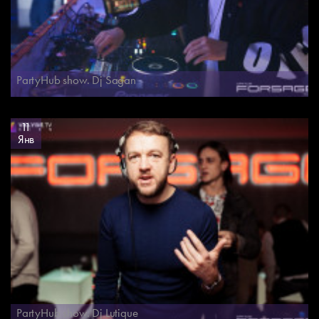
PartyHub show. Dj Sagan
11
Янв
PartyHub show. Dj Lutique