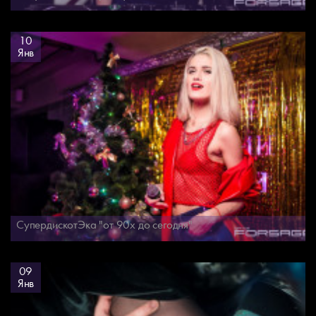
10
Янв
СупердискотЭка "от 90х до сегодня"
09
Янв