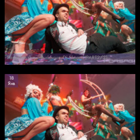
PartyHub show: Burlesque. Dj Shnaps (PART2/2)
18
Янв