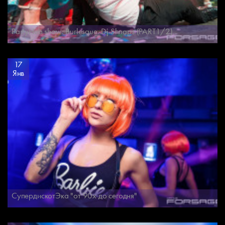
PartyHub show: Burlesque. Dj Shnaps (PART1/2)
17
Янв
СупердискотЭка "от 90х до сегодня"