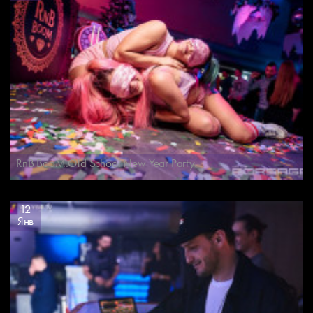
RnB BooM.Old School New Year Party.
12
Янв