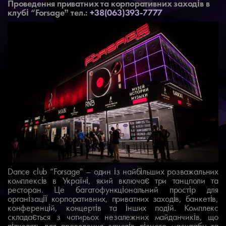
Проведення приватних та корпоративних заходів в
клубі “Forsage”
тел.:
+38(063)393-7777
Dance club “Forsage” – один із найбільших розважальних
комплексів в Україні, який включає три танцполи та
ресторан. Це багатофункціональний простір для
організації корпоративних, приватних заходів, банкетів,
конференцій, концертів та інших подій. Комплекс
складається з чотирьох незалежних майданчиків, що
підходять для проведення заходів різного масштабу та