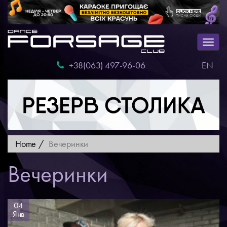
Togg
navig
+38(063) 497-96-06
EN
Home
Вечеринки
Вечеринки
04
Янв