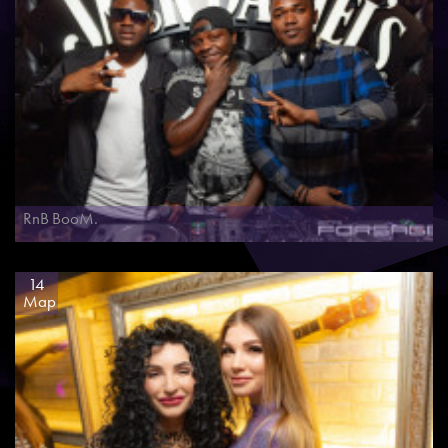
RnB BooM.
14
Мар