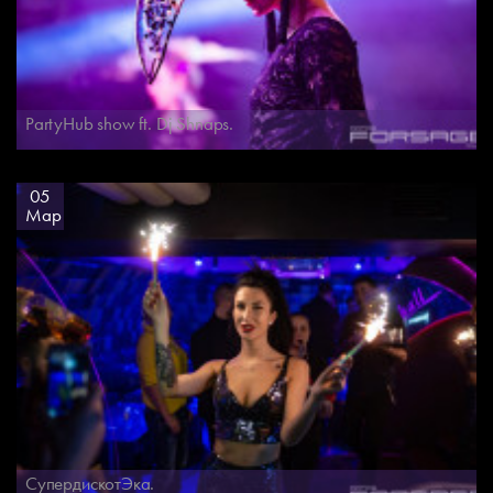
PartyHub show ft. Dj Shnaps.
05
Мар
СупердискотЭка.