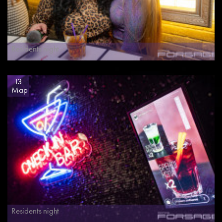
Residents night
13
Мар
Residents night