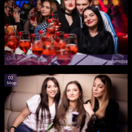
Girls busters. Women like flowers.
02
Мар