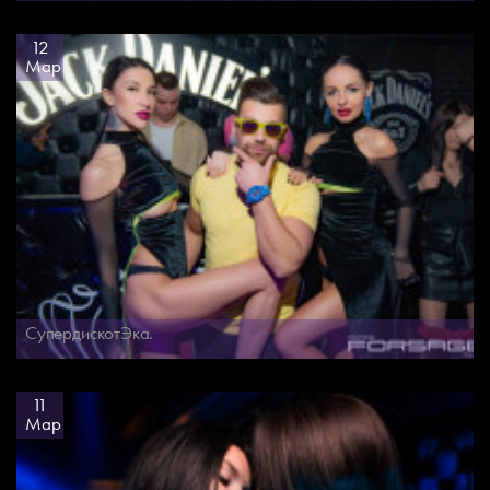
12
Мар
СупердискотЭка.
11
Мар