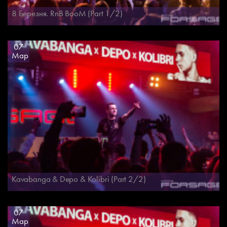
8 Березня. RnB BooM (Part 1/2)
07
Мар
Kavabanga & Depo & Kolibri (Part 2/2)
07
Мар