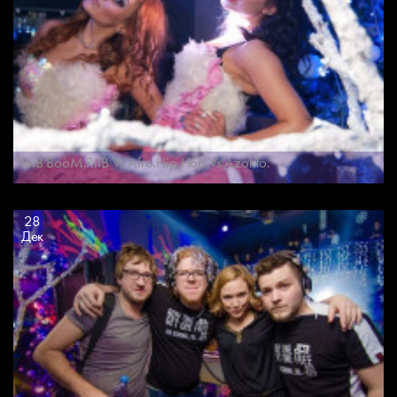
RnB BooM.RnB Vs Afro.Hip Hop Vs Azonto.
28
Дек