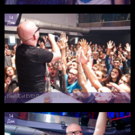
14
Дек
Fresh Cut EVENT: Stephan Bodzin part 2
14
Дек