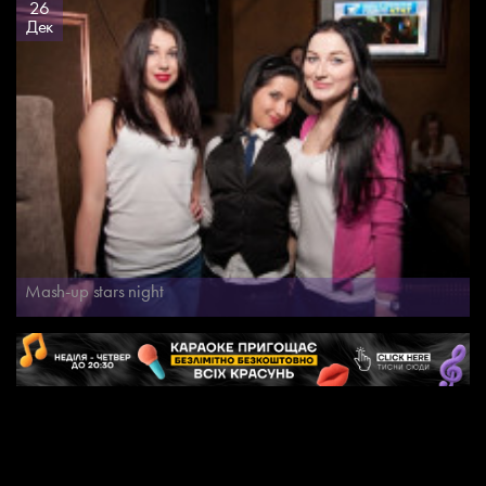
26
Дек
Mash-up stars night