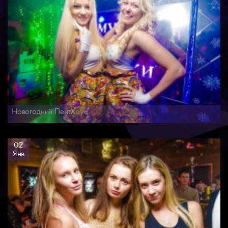
Новогодний ПентХаус
02
Янв