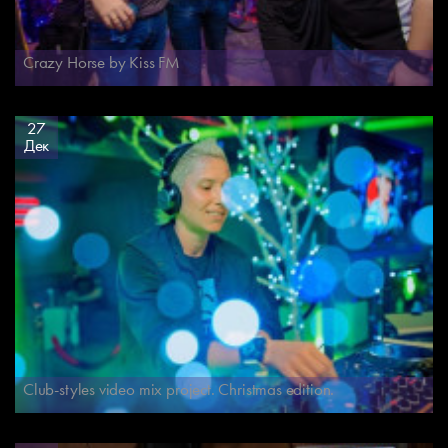
Crazy Horse by Kiss FM
27
Дек
Club-styles video mix project. Christmas edition.