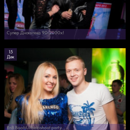
Супер Дискотека 90-2000х!
15
Дек
RnB BooM. Photoshoot party.