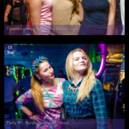
Покажи снегурочка Sexy dance Show
01
Янв
Party #1: Burzhuy, Joseph, Mays