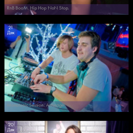
RnB BooM. Hip Hop NoN Stop.
21
Дек
Monotonic Session: Anturage
20
Дек