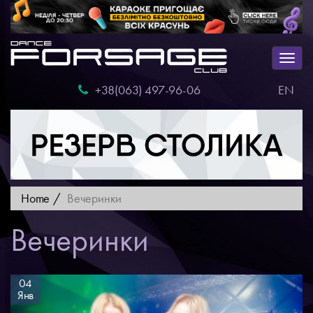
Togg
navig
+38(063) 497-96-06
EN
Home
Вечеринки
Вечеринки
04
Янв