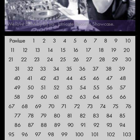
We love EDM by Dj Ira'. Intricate Records Showcase.
Раніше
1
2
3
4
5
6
7
8
9
10
11
12
13
14
15
16
17
18
19
20
21
22
23
24
25
26
27
28
29
30
31
32
33
34
35
36
37
38
39
40
41
42
43
44
45
46
47
48
49
50
51
52
53
54
55
56
57
58
59
60
61
62
63
64
65
66
67
68
69
70
71
72
73
74
75
76
77
78
79
80
81
82
83
84
85
86
87
88
89
90
91
92
93
94
95
96
97
98
99
100
101
102
103