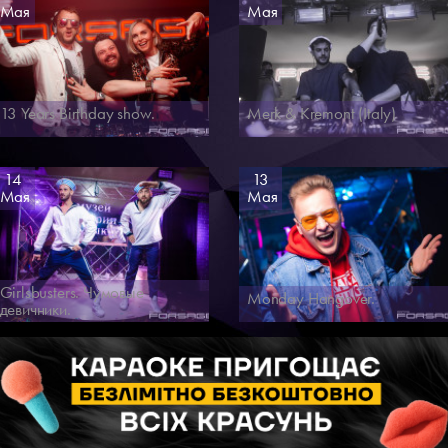
Мая
Мая
13 Years Birthday show.
Merk & Kremont (Italy)
14
13
Мая
Мая
Girlsbusters. Чумовые
Monday Hangover.
девичники.