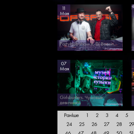
11
Мая
PartyHub show ft. Dj Boosin.
07
Мая
Girlsbusters. Чумовые
девичники.
Раніше
1
2
3
4
5
24
25
26
27
28
2
46
47
48
49
50
5