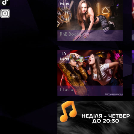
Мая
RnB BooM.
15
Мая
F Factor.