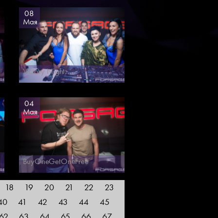
08
Мая
Victory Night.
04
Мая
BuyOneGetOneFree
18
19
20
21
22
23
40
41
42
43
44
45
62
63
64
65
66
67