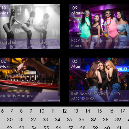
10
09
Мая
Мая
POP Side: All we need is
PartyHub show ft. Dj Shnaps.
Peace.
06
05
Мая
Мая
RnB BooM. SWAG PARTY
Monday Hangover.
MONSTERS.
6
7
8
9
10
11
12
13
14
15
16
17
9
30
31
32
33
34
35
36
37
38
39
1
52
53
54
55
56
57
58
59
60
61