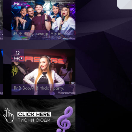
Мая
POP Side. Forsage AirLines.
12
Мая
RnB BooM Birthday party.