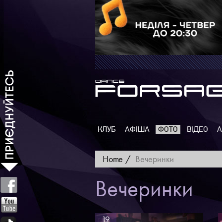
КЛУБ
АФІША
ФОТО
ВІДЕО
А
Home
Вечеринки
Вечеринки
19