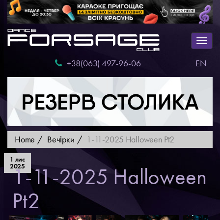
Togg
navig
+38(063) 497-96-06
EN
Home
Вечірки
1-11-2025 Halloween Pt2
1 лис
2025
1-11-2025 Halloween
Pt2