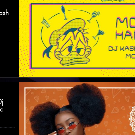
ash
Dj
c