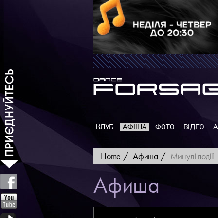
КЛУБ
АФІША
ФОТО
ВІДЕО
А
Home
Афиша
Минулі події
Афиша