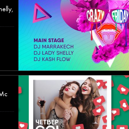
elly,
 Mc