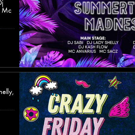
Dj
, Mc
elly,